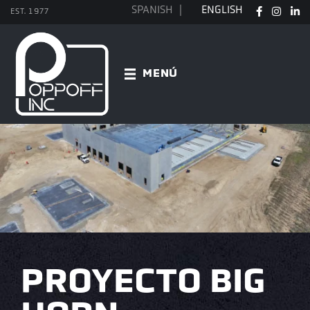
Saltar
SPANISH
ENGLISH
EST. 1977
PENSIÓN 
YO G
LI
al
contenido
MENÚ
principal
PROYECTO BIG